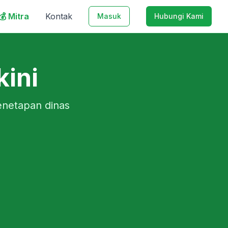
💰 Mitra
Kontak
Masuk
Hubungi Kami
kini
enetapan dinas