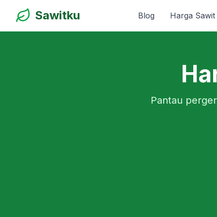
Sawitku
Blog
Harga Sawit
Har
Pantau perger