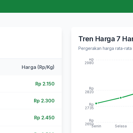
Tren Harga 7 Har
Pergerakan harga rata-rata
Rp
2980
Harga (Rp/Kg)
Rp
2.150
Rp
2820
Rp
2.300
Rp
2735
Rp
2.450
Rp
2650
Senin
Selasa