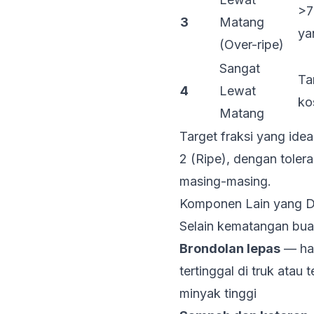
>7
3
Matang
ya
(Over-ripe)
Sangat
Ta
4
Lewat
ko
Matang
Target fraksi yang ide
2 (Ripe), dengan tolera
masing-masing.
Komponen Lain yang D
Selain kematangan buah
Brondolan lepas
— har
tertinggal di truk ata
minyak tinggi