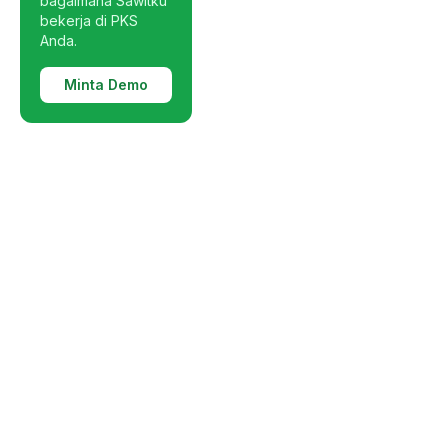
bagaimana Sawitku
bekerja di PKS
Anda.
Minta Demo