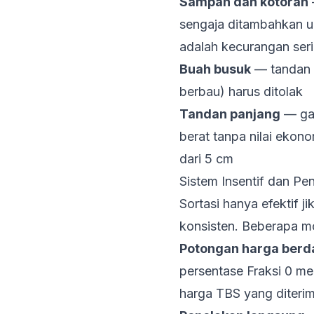
Sampah dan kotoran
sengaja ditambahkan u
adalah kecurangan seri
Buah busuk
— tandan 
berbau) harus ditolak
Tandan panjang
— gag
berat tanpa nilai ekon
dari 5 cm
Sistem Insentif dan Pen
Sortasi hanya efektif ji
konsisten. Beberapa m
Potongan harga berd
persentase Fraksi 0 me
harga TBS yang diterim