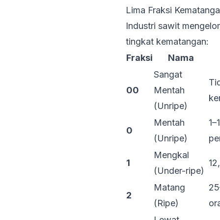
Lima Fraksi Kematang
Industri sawit mengel
tingkat kematangan:
Fraksi
Nama
Sangat
Ti
00
Mentah
ke
(Unripe)
Mentah
1–
0
(Unripe)
pe
Mengkal
1
12
(Under-ripe)
Matang
25
2
(Ripe)
or
Lewat