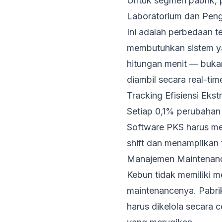
Untuk segmen pabrik, p
Laboratorium dan Penge
Ini adalah perbedaan t
membutuhkan sistem ya
hitungan menit — buka
diambil secara real-tim
Tracking Efisiensi Eks
Setiap 0,1% perubaha
Software PKS harus me
shift dan menampilkan t
Manajemen Maintenan
Kebun tidak memiliki me
maintenancenya. Pabri
harus dikelola secara