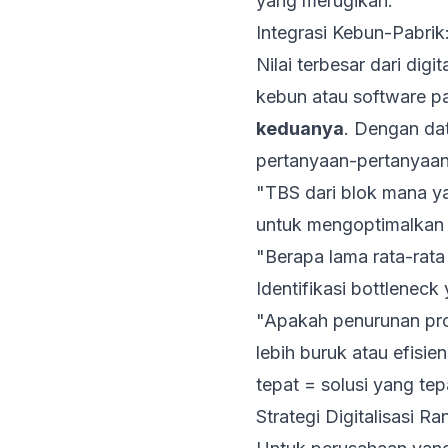
yang merugikan.
Integrasi Kebun-Pabrik
Nilai terbesar dari digi
kebun atau software pa
keduanya
. Dengan dat
pertanyaan-pertanyaan 
"TBS dari blok mana y
untuk mengoptimalkan 
"Berapa lama rata-rata
Identifikasi bottlene
"Apakah penurunan prod
lebih buruk atau efisi
tepat = solusi yang tep
Strategi Digitalisasi 