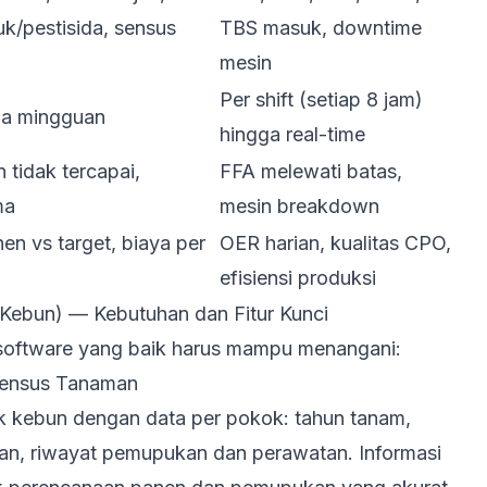
uk/pestisida, sensus
TBS masuk, downtime
mesin
Per shift (setiap 8 jam)
ga mingguan
hingga real-time
 tidak tercapai,
FFA melewati batas,
ma
mesin breakdown
nen vs target, biaya per
OER harian, kualitas CPO,
efisiensi produksi
Kebun) — Kebutuhan dan Fitur Kunci
software yang baik harus mampu menangani:
Sensus Tanaman
lok kebun dengan data per pokok: tahun tanam,
man, riwayat pemupukan dan perawatan. Informasi