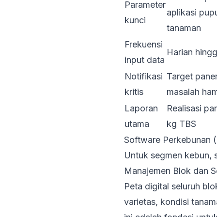
Parameter
aplikasi pup
kunci
tanaman
Frekuensi
Harian hing
input data
Notifikasi
Target panen
kritis
masalah ha
Laporan
Realisasi pa
utama
kg TBS
Software Perkebunan (
Untuk segmen kebun, 
Manajemen Blok dan 
Peta digital seluruh b
varietas, kondisi tana