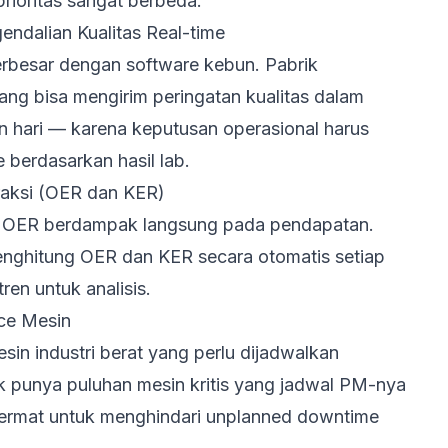
rioritas sangat berbeda:
ndalian Kualitas Real-time
erbesar dengan software kebun. Pabrik
ng bisa mengirim peringatan kualitas dalam
n hari — karena keputusan operasional harus
e berdasarkan hasil lab.
traksi (OER dan KER)
n OER berdampak langsung pada pendapatan.
nghitung OER dan KER secara otomatis setiap
ren untuk analisis.
ce Mesin
sin industri berat yang perlu dijadwalkan
k punya puluhan mesin kritis yang jadwal PM-nya
 cermat untuk menghindari unplanned downtime