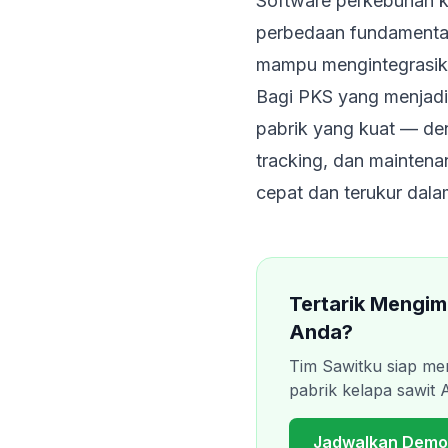
Software perkebunan k
perbedaan fundamental
mampu mengintegrasik
Bagi PKS yang menjadi 
pabrik yang kuat — den
tracking, dan maintena
cepat dan terukur dalam
Tertarik Mengim
Anda?
Tim Sawitku siap me
pabrik kelapa sawit 
Jadwalkan Demo 