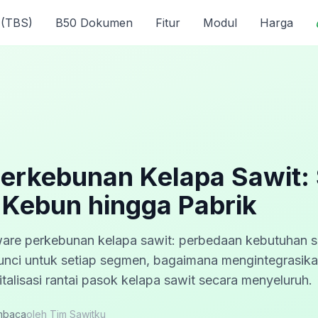
 (TBS)
B50 Dokumen
Fitur
Modul
Harga
erkebunan Kelapa Sawit: 
i Kebun hingga Pabrik
are perkebunan kelapa sawit: perbedaan kebutuhan s
 kunci untuk setiap segmen, bagaimana mengintegrasika
gitalisasi rantai pasok kelapa sawit secara menyeluruh.
baca
oleh
Tim Sawitku