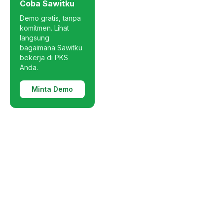
Coba Sawitku
Demo gratis, tanpa
komitmen. Lihat
langsung
bagaimana Sawitku
bekerja di PKS
Anda.
Minta Demo