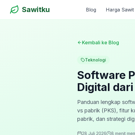
Sawitku
Blog
Harga Sawit
Kembali ke Blog
Teknologi
Software P
Digital dar
Panduan lengkap softw
vs pabrik (PKS), fitur
pabrik, dan strategi di
28 Juli 2026
8 menit
mem