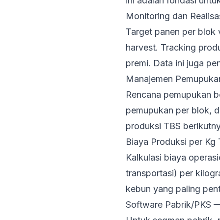
ini adalah fondasi un
Monitoring dan Realisa
Target panen per blok v
harvest. Tracking prod
premi. Data ini juga p
Manajemen Pemupukan
Rencana pemupukan berd
pemupukan per blok, d
produksi TBS berikutny
Biaya Produksi per Kg
Kalkulasi biaya operas
transportasi) per kilog
kebun yang paling pen
Software Pabrik/PKS —